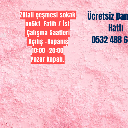
Ücretsiz Da
Zülali çeşmesi sokak
no5k1 Fatih / İst
Hattı
Çalışma Saatleri
SSS
0532 488 6
Açılış -Kapanış
10:00 -20:00
Pazar kapalı.