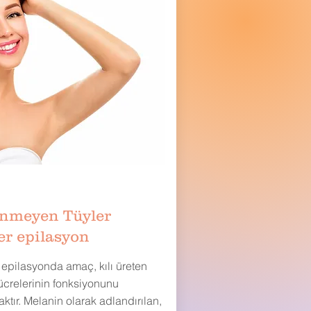
enmeyen Tüyler
er epilasyon
 epilasyonda amaç, kılı üreten
ücrelerinin fonksiyonunu
tır. Melanin olarak adlandırılan,