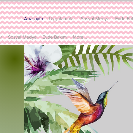
Anasayfa
Uygulamalar
Sosyal Medya
Evde Ba
r
Sosyal Medya
Evde Bakım
More...