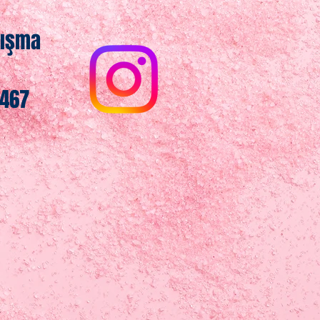
nışma
467​