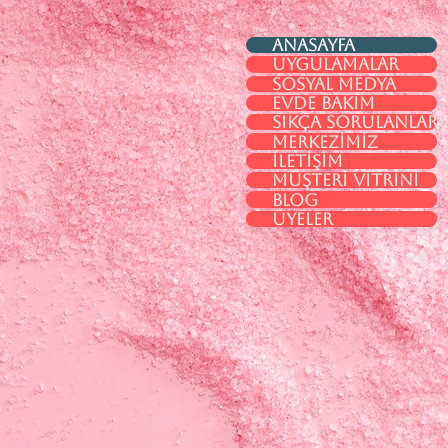
Anasayfa
Uygulamalar
Sosyal Medya
Evde Bakım
Sıkça Sorulanlar 
Merkezimiz
İletişim
Müşteri Vitrini
Blog
Üyeler