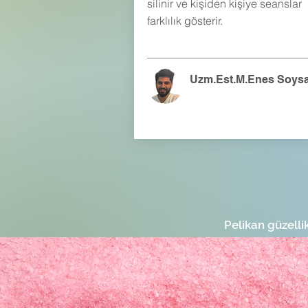
silinir ve kişiden kişiye seanslar
farklılık gösterir.
Uzm.Est.M.Enes Soysa
Pelikan güzell
yan etk
Cildimiz & dış