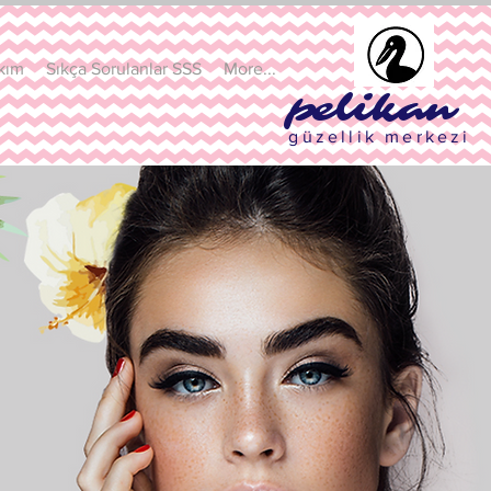
kım
Sıkça Sorulanlar SSS
More...
pelikan
güzellik merkezi