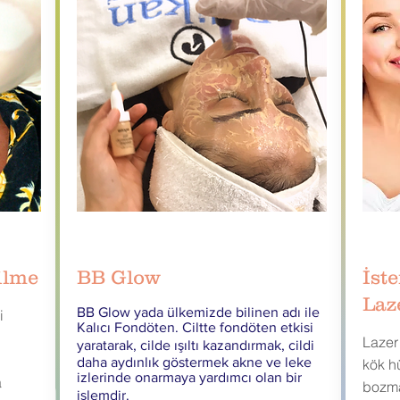
ilme
BB Glow
İst
Laz
BB Glow yada ülkemizde bilinen adı ile
i
Kalıcı Fondöten. Ciltte fondöten etkisi
Lazer
yaratarak, cilde ışıltı kazandırmak, cildi
daha aydınlık göstermek akne ve leke
kök h
oğal & Güzel
izlerinde onarmaya yardımcı olan bir
a
bozmak
işlemdir.