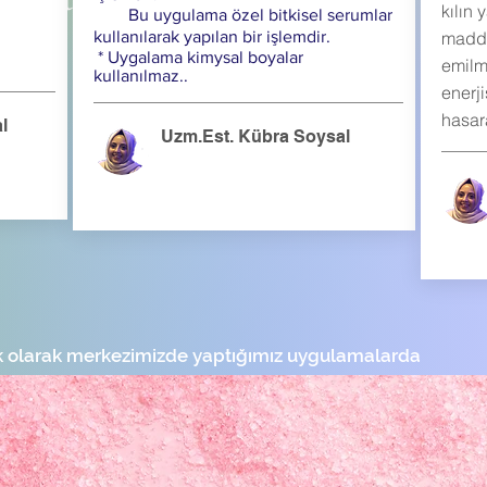
kılın
Bu uygulama özel bitkisel serumlar
kullanılarak yapılan bir işlemdir.
maddes
* Uygalama kimysal boyalar
emilme
kullanılmaz..
enerji
hasara
l
Uzm.Est. Kübra Soysal
ik olarak merkezimizde yaptığımız uygulamalarda
isiz ve doğal içeriikli ürünler kullanıyoruz.
 görünüşümüz bizim özgüvenimiz ve mutluluğumuz.